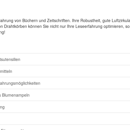
ung von Büchern und Zeitschriften. Ihre Robustheit, gute Luftzirkulati
 Drahtkörben können Sie nicht nur Ihre Leseerfahrung optimieren, son
ng!
sutensilien
mitteln
wahrungsmöglichkeiten
ls Blumenampeln
ung